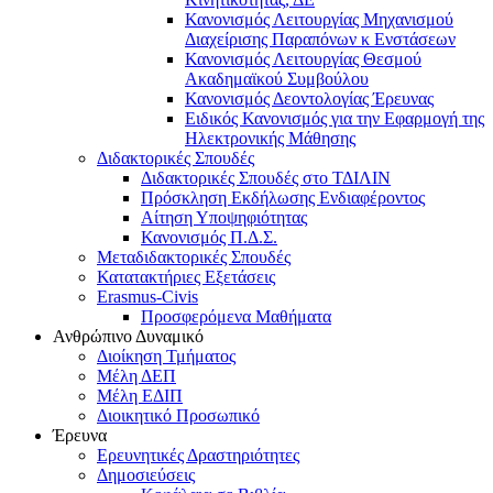
Κανονισμός Λειτουργίας Μηχανισμού
Διαχείρισης Παραπόνων κ Ενστάσεων
Κανονισμός Λειτουργίας Θεσμού
Ακαδημαϊκού Συμβούλου
Κανονισμός Δεοντολογίας Έρευνας
Ειδικός Κανονισμός για την Εφαρμογή της
Ηλεκτρονικής Μάθησης
Διδακτορικές Σπουδές
Διδακτορικές Σπουδές στο ΤΔΙΛΙΝ
Πρόσκληση Εκδήλωσης Ενδιαφέροντος
Αίτηση Υποψηφιότητας
Κανονισμός Π.Δ.Σ.
Μεταδιδακτορικές Σπουδές
Κατατακτήριες Εξετάσεις
Erasmus-Civis
Προσφερόμενα Μαθήματα
Ανθρώπινο Δυναμικό
Διοίκηση Τμήματος
Μέλη ΔΕΠ
Μέλη ΕΔΙΠ
Διοικητικό Προσωπικό
Έρευνα
Ερευνητικές Δραστηριότητες
Δημοσιεύσεις