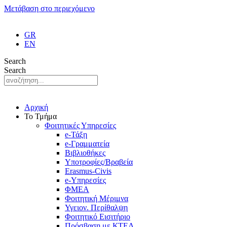
Μετάβαση στο περιεχόμενο
GR
EN
Search
Search
Αρχική
Το Τμήμα
Φοιτητικές Υπηρεσίες
e-Τάξη
e-Γραμματεία
Βιβλιοθήκες
Υποτροφίες/Βραβεία
Erasmus-Civis
e-Υπηρεσίες
ΦΜΕΑ
Φοιτητική Μέριμνα
Υγειον. Περίθαλψη
Φοιτητικό Εισιτήριο
Πρόσβαση με ΚΤΕΛ