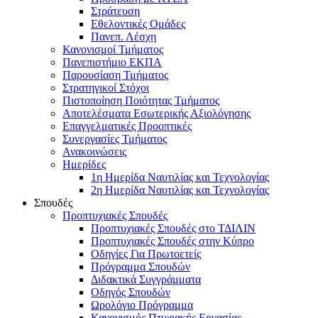
Στράτευση
Εθελοντικές Ομάδες
Πανεπ. Λέσχη
Κανονισμοί Τμήματος
Πανεπιστήμιο ΕΚΠΑ
Παρουσίαση Τμήματος
Στρατηγικοί Στόχοι
Πιστοποίηση Ποιότητας Τμήματος
Αποτελέσματα Εσωτερικής Αξιολόγησης
Επαγγελματικές Προοπτικές
Συνεργασίες Τμήματος
Ανακοινώσεις
Ημερίδες
1η Ημερίδα Ναυτιλίας και Τεχνολογίας
2η Ημερίδα Ναυτιλίας και Τεχνολογίας
Σπουδές
Προπτυχιακές Σπουδές
Προπτυχιακές Σπουδές στο ΤΔΙΛΙΝ
Προπτυχιακές Σπουδές στην Κύπρο
Οδηγίες Για Πρωτοετείς
Πρόγραμμα Σπουδών
Διδακτικά Συγγράμματα
Οδηγός Σπουδών
Ωρολόγιο Πρόγραμμα
Κανονισμός Πτυχιακής Εργασίας