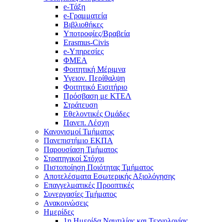
e-Τάξη
e-Γραμματεία
Βιβλιοθήκες
Υποτροφίες/Βραβεία
Erasmus-Civis
e-Υπηρεσίες
ΦΜΕΑ
Φοιτητική Μέριμνα
Υγειον. Περίθαλψη
Φοιτητικό Εισιτήριο
Πρόσβαση με ΚΤΕΛ
Στράτευση
Εθελοντικές Ομάδες
Πανεπ. Λέσχη
Κανονισμοί Τμήματος
Πανεπιστήμιο ΕΚΠΑ
Παρουσίαση Τμήματος
Στρατηγικοί Στόχοι
Πιστοποίηση Ποιότητας Τμήματος
Αποτελέσματα Εσωτερικής Αξιολόγησης
Επαγγελματικές Προοπτικές
Συνεργασίες Τμήματος
Ανακοινώσεις
Ημερίδες
1η Ημερίδα Ναυτιλίας και Τεχνολογίας