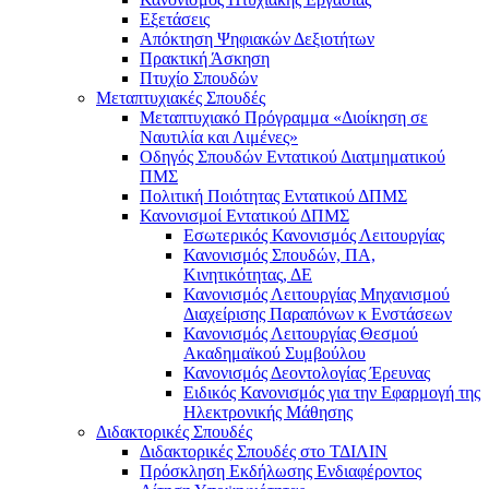
Εξετάσεις
Απόκτηση Ψηφιακών Δεξιοτήτων
Πρακτική Άσκηση
Πτυχίο Σπουδών
Μεταπτυχιακές Σπουδές
Μεταπτυχιακό Πρόγραμμα «Διοίκηση σε
Ναυτιλία και Λιμένες»
Οδηγός Σπουδών Εντατικού Διατμηματικού
ΠΜΣ
Πολιτική Ποιότητας Εντατικού ΔΠΜΣ
Κανονισμοί Εντατικού ΔΠΜΣ
Εσωτερικός Κανονισμός Λειτουργίας
Κανονισμός Σπουδών, ΠΑ,
Κινητικότητας, ΔΕ
Κανονισμός Λειτουργίας Μηχανισμού
Διαχείρισης Παραπόνων κ Ενστάσεων
Κανονισμός Λειτουργίας Θεσμού
Ακαδημαϊκού Συμβούλου
Κανονισμός Δεοντολογίας Έρευνας
Ειδικός Κανονισμός για την Εφαρμογή της
Ηλεκτρονικής Μάθησης
Διδακτορικές Σπουδές
Διδακτορικές Σπουδές στο ΤΔΙΛΙΝ
Πρόσκληση Εκδήλωσης Ενδιαφέροντος