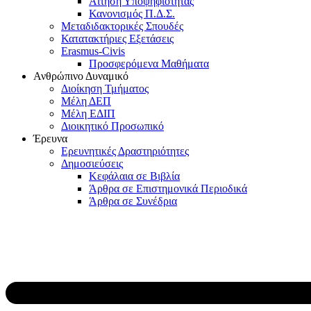
Αίτηση Υποψηφιότητας
Κανονισμός Π.Δ.Σ.
Μεταδιδακτορικές Σπουδές
Κατατακτήριες Εξετάσεις
Erasmus-Civis
Προσφερόμενα Μαθήματα
Ανθρώπινο Δυναμικό
Διοίκηση Τμήματος
Μέλη ΔΕΠ
Μέλη ΕΔΙΠ
Διοικητικό Προσωπικό
Έρευνα
Ερευνητικές Δραστηριότητες
Δημοσιεύσεις
Κεφάλαια σε Βιβλία
Άρθρα σε Επιστημονικά Περιοδικά
Άρθρα σε Συνέδρια