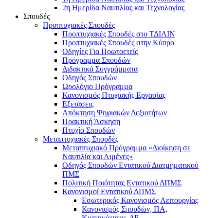
2η Ημερίδα Ναυτιλίας και Τεχνολογίας
Σπουδές
Προπτυχιακές Σπουδές
Προπτυχιακές Σπουδές στο ΤΔΙΛΙΝ
Προπτυχιακές Σπουδές στην Κύπρο
Οδηγίες Για Πρωτοετείς
Πρόγραμμα Σπουδών
Διδακτικά Συγγράμματα
Οδηγός Σπουδών
Ωρολόγιο Πρόγραμμα
Κανονισμός Πτυχιακής Εργασίας
Εξετάσεις
Απόκτηση Ψηφιακών Δεξιοτήτων
Πρακτική Άσκηση
Πτυχίο Σπουδών
Μεταπτυχιακές Σπουδές
Μεταπτυχιακό Πρόγραμμα «Διοίκηση σε
Ναυτιλία και Λιμένες»
Οδηγός Σπουδών Εντατικού Διατμηματικού
ΠΜΣ
Πολιτική Ποιότητας Εντατικού ΔΠΜΣ
Κανονισμοί Εντατικού ΔΠΜΣ
Εσωτερικός Κανονισμός Λειτουργίας
Κανονισμός Σπουδών, ΠΑ,
Κινητικότητας, ΔΕ