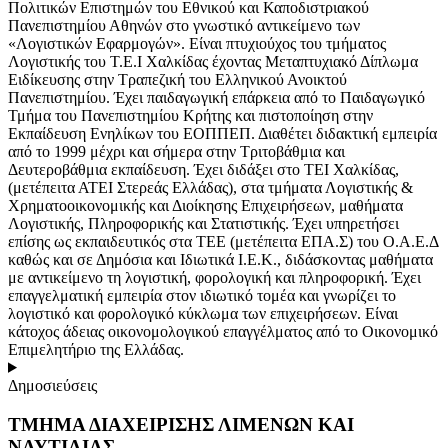
Πολιτικών Επιστημών του Εθνικού και Καποδιστριακού
Πανεπιστημίου Αθηνών στο γνωστικό αντικείμενο των
«Λογιστικών Εφαρμογών». Είναι πτυχιούχος του τμήματος
Λογιστικής του Τ.Ε.Ι Χαλκίδας έχοντας Μεταπτυχιακό Δίπλωμα
Ειδίκευσης στην Τραπεζική του Ελληνικού Ανοικτού
Πανεπιστημίου. Έχει παιδαγωγική επάρκεια από το Παιδαγωγικό
Τμήμα του Πανεπιστημίου Κρήτης και πιστοποίηση στην
Εκπαίδευση Ενηλίκων του ΕΟΠΠΕΠ. Διαθέτει διδακτική εμπειρία
από το 1999 μέχρι και σήμερα στην Τριτοβάθμια και
Δευτεροβάθμια εκπαίδευση. Έχει διδάξει στο ΤΕΙ Χαλκίδας,
(μετέπειτα ΑΤΕΙ Στερεάς Ελλάδας), στα τμήματα Λογιστικής &
Χρηματοοικονομικής και Διοίκησης Επιχειρήσεων, μαθήματα
Λογιστικής, Πληροφορικής και Στατιστικής. Έχει υπηρετήσει
επίσης ως εκπαιδευτικός στα ΤΕΕ (μετέπειτα ΕΠΑ.Σ) του Ο.Α.Ε.Δ
καθώς και σε Δημόσια και Ιδιωτικά Ι.Ε.Κ., διδάσκοντας μαθήματα
με αντικείμενο τη λογιστική, φορολογική και πληροφορική. Έχει
επαγγελματική εμπειρία στον ιδιωτικό τομέα και γνωρίζει το
λογιστικό και φορολογικό κύκλωμα των επιχειρήσεων. Είναι
κάτοχος άδειας οικονομολογικού επαγγέλματος από το Οικονομικό
Επιμελητήριο της Ελλάδας.
Δημοσιεύσεις
ΤΜΗΜΑ ΔΙΑΧΕΙΡΙΣΗΣ ΛΙΜΕΝΩΝ ΚΑΙ
ΝΑΥΤΙΛΙΑΣ