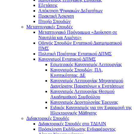
Εξετάσεις
Απόκτηση Ψηφιακών Δεξιοτήτων
Πρακτική Άσκηση
Πτυχίο Σπουδών
Μεταπτυχιακές Σπουδές
Μεταπτυχιακό Πρόγραμμα «Διοίκηση σε
Ναυτιλία και Λιμένες»
Οδηγός Σπουδών Εντατικού Διατμηματικού
ΠΜΣ
Πολιτική Ποιότητας Εντατικού ΔΠΜΣ
Κανονισμοί Εντατικού ΔΠΜΣ
Εσωτερικός Κανονισμός Λειτουργίας
Κανονισμός Σπουδών, ΠΑ,
Κινητικότητας, ΔΕ
Κανονισμός Λειτουργίας Μηχανισμού
Διαχείρισης Παραπόνων κ Ενστάσεων
Κανονισμός Λειτουργίας Θεσμού
Ακαδημαϊκού Συμβούλου
Κανονισμός Δεοντολογίας Έρευνας
Ειδικός Κανονισμός για την Εφαρμογή της
Ηλεκτρονικής Μάθησης
Διδακτορικές Σπουδές
Διδακτορικές Σπουδές στο ΤΔΙΛΙΝ
Πρόσκληση Εκδήλωσης Ενδιαφέροντος