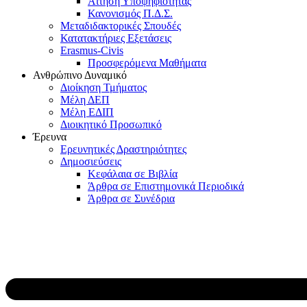
Αίτηση Υποψηφιότητας
Κανονισμός Π.Δ.Σ.
Μεταδιδακτορικές Σπουδές
Κατατακτήριες Εξετάσεις
Erasmus-Civis
Προσφερόμενα Μαθήματα
Ανθρώπινο Δυναμικό
Διοίκηση Τμήματος
Μέλη ΔΕΠ
Μέλη ΕΔΙΠ
Διοικητικό Προσωπικό
Έρευνα
Ερευνητικές Δραστηριότητες
Δημοσιεύσεις
Κεφάλαια σε Βιβλία
Άρθρα σε Επιστημονικά Περιοδικά
Άρθρα σε Συνέδρια