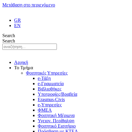
Μετάβαση στο περιεχόμενο
GR
EN
Search
Search
Αρχική
Το Τμήμα
Φοιτητικές Υπηρεσίες
e-Τάξη
e-Γραμματεία
Βιβλιοθήκες
Υποτροφίες/Βραβεία
Erasmus-Civis
e-Υπηρεσίες
ΦΜΕΑ
Φοιτητική Μέριμνα
Υγειον. Περίθαλψη
Φοιτητικό Εισιτήριο
Πρόσβαση με ΚΤΕΛ