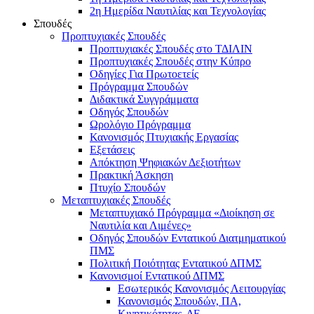
2η Ημερίδα Ναυτιλίας και Τεχνολογίας
Σπουδές
Προπτυχιακές Σπουδές
Προπτυχιακές Σπουδές στο ΤΔΙΛΙΝ
Προπτυχιακές Σπουδές στην Κύπρο
Οδηγίες Για Πρωτοετείς
Πρόγραμμα Σπουδών
Διδακτικά Συγγράμματα
Οδηγός Σπουδών
Ωρολόγιο Πρόγραμμα
Κανονισμός Πτυχιακής Εργασίας
Εξετάσεις
Απόκτηση Ψηφιακών Δεξιοτήτων
Πρακτική Άσκηση
Πτυχίο Σπουδών
Μεταπτυχιακές Σπουδές
Μεταπτυχιακό Πρόγραμμα «Διοίκηση σε
Ναυτιλία και Λιμένες»
Οδηγός Σπουδών Εντατικού Διατμηματικού
ΠΜΣ
Πολιτική Ποιότητας Εντατικού ΔΠΜΣ
Κανονισμοί Εντατικού ΔΠΜΣ
Εσωτερικός Κανονισμός Λειτουργίας
Κανονισμός Σπουδών, ΠΑ,
Κινητικότητας, ΔΕ