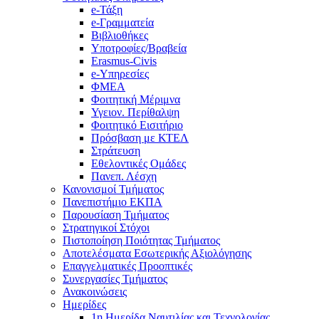
e-Τάξη
e-Γραμματεία
Βιβλιοθήκες
Υποτροφίες/Βραβεία
Erasmus-Civis
e-Υπηρεσίες
ΦΜΕΑ
Φοιτητική Μέριμνα
Υγειον. Περίθαλψη
Φοιτητικό Εισιτήριο
Πρόσβαση με ΚΤΕΛ
Στράτευση
Εθελοντικές Ομάδες
Πανεπ. Λέσχη
Κανονισμοί Τμήματος
Πανεπιστήμιο ΕΚΠΑ
Παρουσίαση Τμήματος
Στρατηγικοί Στόχοι
Πιστοποίηση Ποιότητας Τμήματος
Αποτελέσματα Εσωτερικής Αξιολόγησης
Επαγγελματικές Προοπτικές
Συνεργασίες Τμήματος
Ανακοινώσεις
Ημερίδες
1η Ημερίδα Ναυτιλίας και Τεχνολογίας