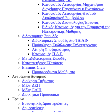
Κανονισμός Λειτουργίας Μηχανισμού
Διαχείρισης Παραπόνων κ Ενστάσεων
Κανονισμός Λειτουργίας Θεσμού
Ακαδημαϊκού Συμβούλου
Κανονισμός Δεοντολογίας Έρευνας
Ειδικός Κανονισμός για την Εφαρμογή της
Ηλεκτρονικής Μάθησης
Διδακτορικές Σπουδές
Διδακτορικές Σπουδές στο ΤΔΙΛΙΝ
Πρόσκληση Εκδήλωσης Ενδιαφέροντος
Αίτηση Υποψηφιότητας
Κανονισμός Π.Δ.Σ.
Μεταδιδακτορικές Σπουδές
Κατατακτήριες Εξετάσεις
Erasmus-Civis
Προσφερόμενα Μαθήματα
Ανθρώπινο Δυναμικό
Διοίκηση Τμήματος
Μέλη ΔΕΠ
Μέλη ΕΔΙΠ
Διοικητικό Προσωπικό
Έρευνα
Ερευνητικές Δραστηριότητες
Δημοσιεύσεις