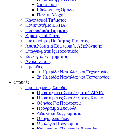
Στράτευση
Εθελοντικές Ομάδες
Πανεπ. Λέσχη
Κανονισμοί Τμήματος
Πανεπιστήμιο ΕΚΠΑ
Παρουσίαση Τμήματος
Στρατηγικοί Στόχοι
Πιστοποίηση Ποιότητας Τμήματος
Αποτελέσματα Εσωτερικής Αξιολόγησης
Επαγγελματικές Προοπτικές
Συνεργασίες Τμήματος
Ανακοινώσεις
Ημερίδες
1η Ημερίδα Ναυτιλίας και Τεχνολογίας
2η Ημερίδα Ναυτιλίας και Τεχνολογίας
Σπουδές
Προπτυχιακές Σπουδές
Προπτυχιακές Σπουδές στο ΤΔΙΛΙΝ
Προπτυχιακές Σπουδές στην Κύπρο
Οδηγίες Για Πρωτοετείς
Πρόγραμμα Σπουδών
Διδακτικά Συγγράμματα
Οδηγός Σπουδών
Ωρολόγιο Πρόγραμμα
Κανονισμός Πτυχιακής Εργασίας