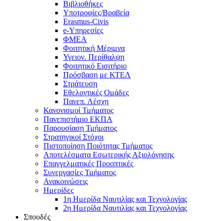
Βιβλιοθήκες
Υποτροφίες/Βραβεία
Erasmus-Civis
e-Υπηρεσίες
ΦΜΕΑ
Φοιτητική Μέριμνα
Υγειον. Περίθαλψη
Φοιτητικό Εισιτήριο
Πρόσβαση με ΚΤΕΛ
Στράτευση
Εθελοντικές Ομάδες
Πανεπ. Λέσχη
Κανονισμοί Τμήματος
Πανεπιστήμιο ΕΚΠΑ
Παρουσίαση Τμήματος
Στρατηγικοί Στόχοι
Πιστοποίηση Ποιότητας Τμήματος
Αποτελέσματα Εσωτερικής Αξιολόγησης
Επαγγελματικές Προοπτικές
Συνεργασίες Τμήματος
Ανακοινώσεις
Ημερίδες
1η Ημερίδα Ναυτιλίας και Τεχνολογίας
2η Ημερίδα Ναυτιλίας και Τεχνολογίας
Σπουδές