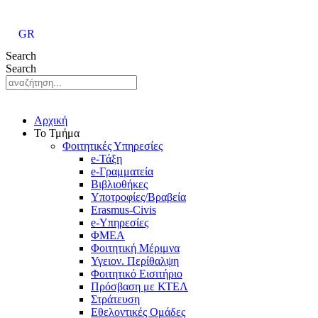
Μετάβαση
στο
GR
περιεχόμενο
Search
Search
Αρχική
Το Τμήμα
Φοιτητικές Υπηρεσίες
e-Τάξη
e-Γραμματεία
Βιβλιοθήκες
Υποτροφίες/Βραβεία
Erasmus-Civis
e-Υπηρεσίες
ΦΜΕΑ
Φοιτητική Μέριμνα
Υγειον. Περίθαλψη
Φοιτητικό Εισιτήριο
Πρόσβαση με ΚΤΕΛ
Στράτευση
Εθελοντικές Ομάδες