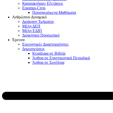
Κατατακτήριες Εξετάσεις
Erasmus-Civis
Προσφερόμενα Μαθήματα
Ανθρώπινο Δυναμικό
Διοίκηση Τμήματος
Μέλη ΔΕΠ
Μέλη ΕΔΙΠ
Διοικητικό Προσωπικό
Έρευνα
Ερευνητικές Δραστηριότητες
Δημοσιεύσεις
Κεφάλαια σε Βιβλία
Άρθρα σε Επιστημονικά Περιοδικά
Άρθρα σε Συνέδρια