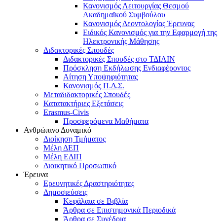
Κανονισμός Λειτουργίας Θεσμού
Ακαδημαϊκού Συμβούλου
Κανονισμός Δεοντολογίας Έρευνας
Ειδικός Κανονισμός για την Εφαρμογή της
Ηλεκτρονικής Μάθησης
Διδακτορικές Σπουδές
Διδακτορικές Σπουδές στο ΤΔΙΛΙΝ
Πρόσκληση Εκδήλωσης Ενδιαφέροντος
Αίτηση Υποψηφιότητας
Κανονισμός Π.Δ.Σ.
Μεταδιδακτορικές Σπουδές
Κατατακτήριες Εξετάσεις
Erasmus-Civis
Προσφερόμενα Μαθήματα
Ανθρώπινο Δυναμικό
Διοίκηση Τμήματος
Μέλη ΔΕΠ
Μέλη ΕΔΙΠ
Διοικητικό Προσωπικό
Έρευνα
Ερευνητικές Δραστηριότητες
Δημοσιεύσεις
Κεφάλαια σε Βιβλία
Άρθρα σε Επιστημονικά Περιοδικά
Άρθρα σε Συνέδρια