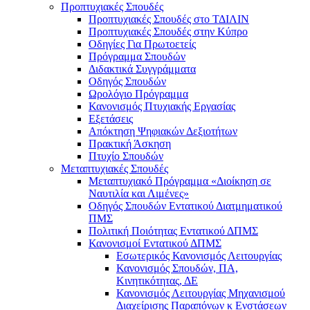
Προπτυχιακές Σπουδές
Προπτυχιακές Σπουδές στο ΤΔΙΛΙΝ
Προπτυχιακές Σπουδές στην Κύπρο
Οδηγίες Για Πρωτοετείς
Πρόγραμμα Σπουδών
Διδακτικά Συγγράμματα
Οδηγός Σπουδών
Ωρολόγιο Πρόγραμμα
Κανονισμός Πτυχιακής Εργασίας
Εξετάσεις
Απόκτηση Ψηφιακών Δεξιοτήτων
Πρακτική Άσκηση
Πτυχίο Σπουδών
Μεταπτυχιακές Σπουδές
Μεταπτυχιακό Πρόγραμμα «Διοίκηση σε
Ναυτιλία και Λιμένες»
Οδηγός Σπουδών Εντατικού Διατμηματικού
ΠΜΣ
Πολιτική Ποιότητας Εντατικού ΔΠΜΣ
Κανονισμοί Εντατικού ΔΠΜΣ
Εσωτερικός Κανονισμός Λειτουργίας
Κανονισμός Σπουδών, ΠΑ,
Κινητικότητας, ΔΕ
Κανονισμός Λειτουργίας Μηχανισμού
Διαχείρισης Παραπόνων κ Ενστάσεων