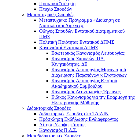
Πρακτική Άσκηση
Πτυχίο Σπουδών
Μεταπτυχιακές Σπουδές
Μεταπτυχιακό Πρόγραμμα «Διοίκηση σε
Ναυτιλία και Λιμένες»
Οδηγός Σπουδών Εντατικού Διατμηματικού
ΠΜΣ
Πολιτική Ποιότητας Εντατικού ΔΠΜΣ
Κανονισμοί Εντατικού ΔΠΜΣ
Εσωτερικός Κανονισμός Λειτουργίας
Κανονισμός Σπουδών, ΠΑ,
Κινητικότητας, ΔΕ
Κανονισμός Λειτουργίας Μηχανισμού
Διαχείρισης Παραπόνων κ Ενστάσεων
Κανονισμός Λειτουργίας Θεσμού
Ακαδημαϊκού Συμβούλου
Κανονισμός Δεοντολογίας Έρευνας
Ειδικός Κανονισμός για την Εφαρμογή της
Ηλεκτρονικής Μάθησης
Διδακτορικές Σπουδές
Διδακτορικές Σπουδές στο ΤΔΙΛΙΝ
Πρόσκληση Εκδήλωσης Ενδιαφέροντος
Αίτηση Υποψηφιότητας
Κανονισμός Π.Δ.Σ.
Μεταδιδακτορικές Σπουδές