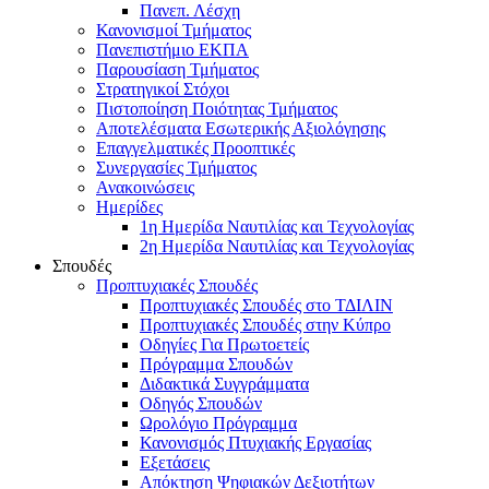
Πανεπ. Λέσχη
Κανονισμοί Τμήματος
Πανεπιστήμιο ΕΚΠΑ
Παρουσίαση Τμήματος
Στρατηγικοί Στόχοι
Πιστοποίηση Ποιότητας Τμήματος
Αποτελέσματα Εσωτερικής Αξιολόγησης
Επαγγελματικές Προοπτικές
Συνεργασίες Τμήματος
Ανακοινώσεις
Ημερίδες
1η Ημερίδα Ναυτιλίας και Τεχνολογίας
2η Ημερίδα Ναυτιλίας και Τεχνολογίας
Σπουδές
Προπτυχιακές Σπουδές
Προπτυχιακές Σπουδές στο ΤΔΙΛΙΝ
Προπτυχιακές Σπουδές στην Κύπρο
Οδηγίες Για Πρωτοετείς
Πρόγραμμα Σπουδών
Διδακτικά Συγγράμματα
Οδηγός Σπουδών
Ωρολόγιο Πρόγραμμα
Κανονισμός Πτυχιακής Εργασίας
Εξετάσεις
Απόκτηση Ψηφιακών Δεξιοτήτων