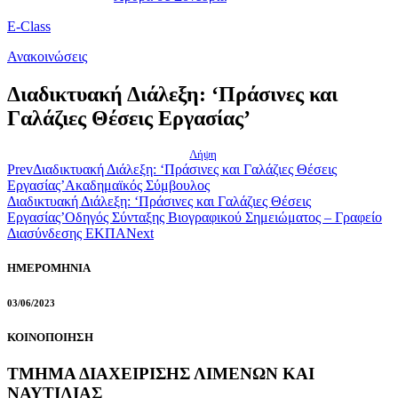
E-Class
Ανακοινώσεις
Διαδικτυακή Διάλεξη: ‘Πράσινες και
Γαλάζιες Θέσεις Εργασίας’
Λήψη
Prev
Διαδικτυακή Διάλεξη: ‘Πράσινες και Γαλάζιες Θέσεις
Εργασίας’
Ακαδημαϊκός Σύμβουλος
Διαδικτυακή Διάλεξη: ‘Πράσινες και Γαλάζιες Θέσεις
Εργασίας’
Οδηγός Σύνταξης Βιογραφικού Σημειώματος – Γραφείο
Διασύνδεσης ΕΚΠΑ
Next
ΗΜΕΡΟΜΗΝΙΑ
03/06/2023
ΚΟΙΝΟΠΟΙΗΣΗ
ΤΜΗΜΑ ΔΙΑΧΕΙΡΙΣΗΣ ΛΙΜΕΝΩΝ ΚΑΙ
ΝΑΥΤΙΛΙΑΣ