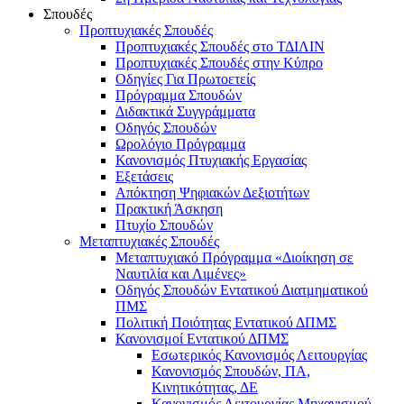
Σπουδές
Προπτυχιακές Σπουδές
Προπτυχιακές Σπουδές στο ΤΔΙΛΙΝ
Προπτυχιακές Σπουδές στην Κύπρο
Οδηγίες Για Πρωτοετείς
Πρόγραμμα Σπουδών
Διδακτικά Συγγράμματα
Οδηγός Σπουδών
Ωρολόγιο Πρόγραμμα
Κανονισμός Πτυχιακής Εργασίας
Εξετάσεις
Απόκτηση Ψηφιακών Δεξιοτήτων
Πρακτική Άσκηση
Πτυχίο Σπουδών
Μεταπτυχιακές Σπουδές
Μεταπτυχιακό Πρόγραμμα «Διοίκηση σε
Ναυτιλία και Λιμένες»
Οδηγός Σπουδών Εντατικού Διατμηματικού
ΠΜΣ
Πολιτική Ποιότητας Εντατικού ΔΠΜΣ
Κανονισμοί Εντατικού ΔΠΜΣ
Εσωτερικός Κανονισμός Λειτουργίας
Κανονισμός Σπουδών, ΠΑ,
Κινητικότητας, ΔΕ
Κανονισμός Λειτουργίας Μηχανισμού