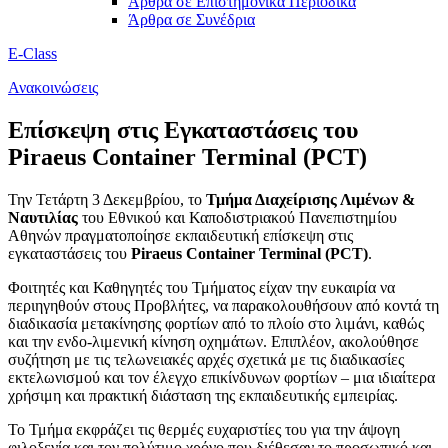
Άρθρα σε Επιστημονικά Περιοδικά
Άρθρα σε Συνέδρια
E-Class
Ανακοινώσεις
Επίσκεψη στις Εγκαταστάσεις του
Piraeus Container Terminal (PCT)
Την Τετάρτη 3 Δεκεμβρίου, το
Τμήμα Διαχείρισης Λιμένων &
Ναυτιλίας
του Εθνικού και Καποδιστριακού Πανεπιστημίου
Αθηνών πραγματοποίησε εκπαιδευτική επίσκεψη στις
εγκαταστάσεις του
Piraeus Container Terminal (PCT)
.
Φοιτητές και Καθηγητές του Τμήματος είχαν την ευκαιρία να
περιηγηθούν στους Προβλήτες, να παρακολουθήσουν από κοντά τη
διαδικασία μετακίνησης φορτίων από το πλοίο στο λιμάνι, καθώς
και την ενδο-λιμενική κίνηση οχημάτων. Επιπλέον, ακολούθησε
συζήτηση με τις τελωνειακές αρχές σχετικά με τις διαδικασίες
εκτελωνισμού και τον έλεγχο επικίνδυνων φορτίων – μια ιδιαίτερα
χρήσιμη και πρακτική διάσταση της εκπαιδευτικής εμπειρίας.
Το Τμήμα εκφράζει τις θερμές ευχαριστίες του για την άψογη
φιλοξενία και τον πολύτιμο χρόνο που διέθεσαν το προσωπικό και