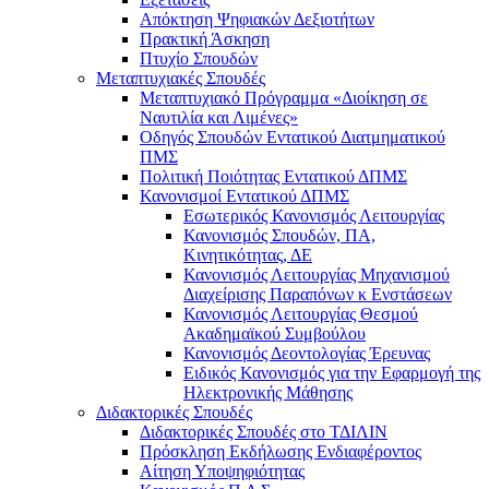
Απόκτηση Ψηφιακών Δεξιοτήτων
Πρακτική Άσκηση
Πτυχίο Σπουδών
Μεταπτυχιακές Σπουδές
Μεταπτυχιακό Πρόγραμμα «Διοίκηση σε
Ναυτιλία και Λιμένες»
Οδηγός Σπουδών Εντατικού Διατμηματικού
ΠΜΣ
Πολιτική Ποιότητας Εντατικού ΔΠΜΣ
Κανονισμοί Εντατικού ΔΠΜΣ
Εσωτερικός Κανονισμός Λειτουργίας
Κανονισμός Σπουδών, ΠΑ,
Κινητικότητας, ΔΕ
Κανονισμός Λειτουργίας Μηχανισμού
Διαχείρισης Παραπόνων κ Ενστάσεων
Κανονισμός Λειτουργίας Θεσμού
Ακαδημαϊκού Συμβούλου
Κανονισμός Δεοντολογίας Έρευνας
Ειδικός Κανονισμός για την Εφαρμογή της
Ηλεκτρονικής Μάθησης
Διδακτορικές Σπουδές
Διδακτορικές Σπουδές στο ΤΔΙΛΙΝ
Πρόσκληση Εκδήλωσης Ενδιαφέροντος
Αίτηση Υποψηφιότητας