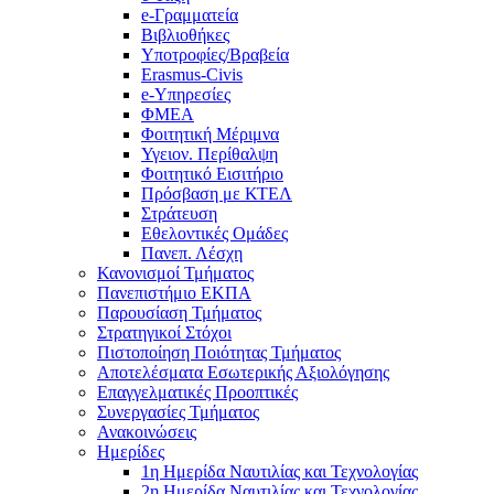
e-Γραμματεία
Βιβλιοθήκες
Υποτροφίες/Βραβεία
Erasmus-Civis
e-Υπηρεσίες
ΦΜΕΑ
Φοιτητική Μέριμνα
Υγειον. Περίθαλψη
Φοιτητικό Εισιτήριο
Πρόσβαση με ΚΤΕΛ
Στράτευση
Εθελοντικές Ομάδες
Πανεπ. Λέσχη
Κανονισμοί Τμήματος
Πανεπιστήμιο ΕΚΠΑ
Παρουσίαση Τμήματος
Στρατηγικοί Στόχοι
Πιστοποίηση Ποιότητας Τμήματος
Αποτελέσματα Εσωτερικής Αξιολόγησης
Επαγγελματικές Προοπτικές
Συνεργασίες Τμήματος
Ανακοινώσεις
Ημερίδες
1η Ημερίδα Ναυτιλίας και Τεχνολογίας
2η Ημερίδα Ναυτιλίας και Τεχνολογίας