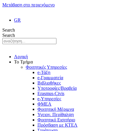
Μετάβαση στο περιεχόμενο
GR
Search
Search
Αρχική
Το Τμήμα
Φοιτητικές Υπηρεσίες
e-Τάξη
e-Γραμματεία
Βιβλιοθήκες
Υποτροφίες/Βραβεία
Erasmus-Civis
e-Υπηρεσίες
ΦΜΕΑ
Φοιτητική Μέριμνα
Υγειον. Περίθαλψη
Φοιτητικό Εισιτήριο
Πρόσβαση με ΚΤΕΛ
Στράτευση