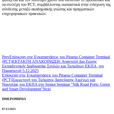
τα στελέχη του PCT, συμβάλλοντας ουσιαστικά στην ενίσχυση της
σύνδεσης μεταξύ ακαδημαϊκής γνώσης και πραγματικών
επιχειρησιακών πρακτικών.
Prev
Επίσκεψη στις Εγκαταστάσεις του Piraeus Container Terminal
(PCT)
ΕΚΤΑΚΤΗ ΑΝΑΚΟΙΝΩΣΗ: Αναστολή Δια Ζώσης
Εκπαιδευτικής Διαδικασίας Σχολών και Τμημάτων ΕΚΠΑ, την
Παρασκευή 5.12.2025
Επίσκεψη στις Εγκαταστάσεις του Piraeus Container Terminal
(PCT)
Συμμετοχή του Τμήματος Διαχείρισης Λιμένων και
Ναυτιλίας του ΕΚΠΑ στο Senior Seminar “Silk Road Ports: Green
and Smart Development”
Next
ΗΜΕΡΟΜΗΝΙΑ
07/12/2025