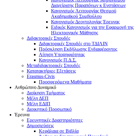
Διαχείρισης Παραπόνων κ Ενστάσεων
Κανονισμός Λειτουργίας Θεσμού
Ακαδημαϊκού Συμβούλου
Κανονισμός Δεοντολογίας Έρευνας
Ειδικός Κανονισμός για την Εφαρμογή της
Ηλεκτρονικής Μάθησης
Διδακτορικές Σπουδές
Διδακτορικές Σπουδές στο ΤΔΙΛΙΝ
Πρόσκληση Εκδήλωσης Ενδιαφέροντος
Αίτηση Υποψηφιότητας
Κανονισμός Π.Δ.Σ.
Μεταδιδακτορικές Σπουδές
Κατατακτήριες Εξετάσεις
Erasmus-Civis
Προσφερόμενα Μαθήματα
Ανθρώπινο Δυναμικό
Διοίκηση Τμήματος
Μέλη ΔΕΠ
Μέλη ΕΔΙΠ
Διοικητικό Προσωπικό
Έρευνα
Ερευνητικές Δραστηριότητες
Δημοσιεύσεις
Κεφάλαια σε Βιβλία