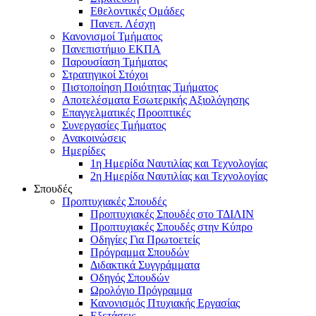
Εθελοντικές Ομάδες
Πανεπ. Λέσχη
Κανονισμοί Τμήματος
Πανεπιστήμιο ΕΚΠΑ
Παρουσίαση Τμήματος
Στρατηγικοί Στόχοι
Πιστοποίηση Ποιότητας Τμήματος
Αποτελέσματα Εσωτερικής Αξιολόγησης
Επαγγελματικές Προοπτικές
Συνεργασίες Τμήματος
Ανακοινώσεις
Ημερίδες
1η Ημερίδα Ναυτιλίας και Τεχνολογίας
2η Ημερίδα Ναυτιλίας και Τεχνολογίας
Σπουδές
Προπτυχιακές Σπουδές
Προπτυχιακές Σπουδές στο ΤΔΙΛΙΝ
Προπτυχιακές Σπουδές στην Κύπρο
Οδηγίες Για Πρωτοετείς
Πρόγραμμα Σπουδών
Διδακτικά Συγγράμματα
Οδηγός Σπουδών
Ωρολόγιο Πρόγραμμα
Κανονισμός Πτυχιακής Εργασίας
Εξετάσεις