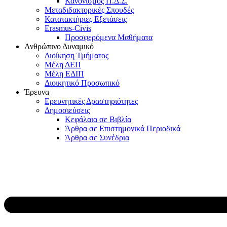
Κανονισμός Π.Δ.Σ.
Μεταδιδακτορικές Σπουδές
Κατατακτήριες Εξετάσεις
Erasmus-Civis
Προσφερόμενα Μαθήματα
Ανθρώπινο Δυναμικό
Διοίκηση Τμήματος
Μέλη ΔΕΠ
Μέλη ΕΔΙΠ
Διοικητικό Προσωπικό
Έρευνα
Ερευνητικές Δραστηριότητες
Δημοσιεύσεις
Κεφάλαια σε Βιβλία
Άρθρα σε Επιστημονικά Περιοδικά
Άρθρα σε Συνέδρια