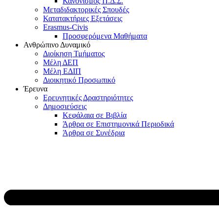
Κανονισμός Π.Δ.Σ.
Μεταδιδακτορικές Σπουδές
Κατατακτήριες Εξετάσεις
Erasmus-Civis
Προσφερόμενα Μαθήματα
Ανθρώπινο Δυναμικό
Διοίκηση Τμήματος
Μέλη ΔΕΠ
Μέλη ΕΔΙΠ
Διοικητικό Προσωπικό
Έρευνα
Ερευνητικές Δραστηριότητες
Δημοσιεύσεις
Κεφάλαια σε Βιβλία
Άρθρα σε Επιστημονικά Περιοδικά
Άρθρα σε Συνέδρια