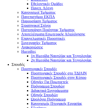
Εθελοντικές Ομάδες
Πανεπ. Λέσχη
Κανονισμοί Τμήματος
Πανεπιστήμιο ΕΚΠΑ
Παρουσίαση Τμήματος
Στρατηγικοί Στόχοι
Πιστοποίηση Ποιότητας Τμήματος
Αποτελέσματα Εσωτερικής Αξιολόγησης
Επαγγελματικές Προοπτικές
Συνεργασίες Τμήματος
Ανακοινώσεις
Ημερίδες
1η Ημερίδα Ναυτιλίας και Τεχνολογίας
2η Ημερίδα Ναυτιλίας και Τεχνολογίας
Σπουδές
Προπτυχιακές Σπουδές
Προπτυχιακές Σπουδές στο ΤΔΙΛΙΝ
Προπτυχιακές Σπουδές στην Κύπρο
Οδηγίες Για Πρωτοετείς
Πρόγραμμα Σπουδών
Διδακτικά Συγγράμματα
Οδηγός Σπουδών
Ωρολόγιο Πρόγραμμα
Κανονισμός Πτυχιακής Εργασίας
Εξετάσεις