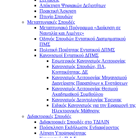
Απόκτηση Ψηφιακών Δεξιοτήτων
Πρακτική Άσκηση
Πτυχίο Σπουδών
Μεταπτυχιακές Σπουδές
Μεταπτυχιακό Πρόγραμμα «Διοίκηση σε
Ναυτιλία και Λιμένες»
Οδηγός Σπουδών Εντατικού Διατμηματικού
ΠΜΣ
Πολιτική Ποιότητας Εντατικού ΔΠΜΣ
Κανονισμοί Εντατικού ΔΠΜΣ
Εσωτερικός Κανονισμός Λειτουργίας
Κανονισμός Σπουδών, ΠΑ,
Κινητικότητας, ΔΕ
Κανονισμός Λειτουργίας Μηχανισμού
Διαχείρισης Παραπόνων κ Ενστάσεων
Κανονισμός Λειτουργίας Θεσμού
Ακαδημαϊκού Συμβούλου
Κανονισμός Δεοντολογίας Έρευνας
Ειδικός Κανονισμός για την Εφαρμογή της
Ηλεκτρονικής Μάθησης
Διδακτορικές Σπουδές
Διδακτορικές Σπουδές στο ΤΔΙΛΙΝ
Πρόσκληση Εκδήλωσης Ενδιαφέροντος
Αίτηση Υποψηφιότητας