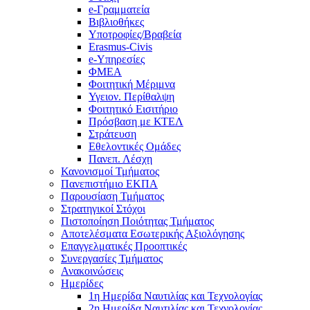
e-Γραμματεία
Βιβλιοθήκες
Υποτροφίες/Βραβεία
Erasmus-Civis
e-Υπηρεσίες
ΦΜΕΑ
Φοιτητική Μέριμνα
Υγειον. Περίθαλψη
Φοιτητικό Εισιτήριο
Πρόσβαση με ΚΤΕΛ
Στράτευση
Εθελοντικές Ομάδες
Πανεπ. Λέσχη
Κανονισμοί Τμήματος
Πανεπιστήμιο ΕΚΠΑ
Παρουσίαση Τμήματος
Στρατηγικοί Στόχοι
Πιστοποίηση Ποιότητας Τμήματος
Αποτελέσματα Εσωτερικής Αξιολόγησης
Επαγγελματικές Προοπτικές
Συνεργασίες Τμήματος
Ανακοινώσεις
Ημερίδες
1η Ημερίδα Ναυτιλίας και Τεχνολογίας
2η Ημερίδα Ναυτιλίας και Τεχνολογίας