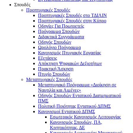
Σπουδές
Προπτυχιακές Σπουδές
Προπτυχιακές Σπουδές στο ΤΔΙΛΙΝ
Προπτυχιακές Σπουδές στην Κύπρο
Οδηγίες Για Πρωτοετείς
Πρόγραμμα Σπουδών
Διδακτικά Συγγράμματα
Οδηγός Σπουδών
Ωρολόγιο Πρόγραμμα
Κανονισμός Πτυχιακής Εργασίας
Εξετάσεις
Απόκτηση Ψηφιακών Δεξιοτήτων
Πρακτική Άσκηση
Πτυχίο Σπουδών
Μεταπτυχιακές Σπουδές
Μεταπτυχιακό Πρόγραμμα «Διοίκηση σε
Ναυτιλία και Λιμένες»
Οδηγός Σπουδών Εντατικού Διατμηματικού
ΠΜΣ
Πολιτική Ποιότητας Εντατικού ΔΠΜΣ
Κανονισμοί Εντατικού ΔΠΜΣ
Εσωτερικός Κανονισμός Λειτουργίας
Κανονισμός Σπουδών, ΠΑ,
Κινητικότητας, ΔΕ
Κανονισμός Λειτουργίας Μηχανισμού