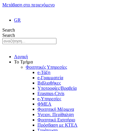
Μετάβαση στο περιεχόμενο
GR
Search
Search
Αρχική
Το Τμήμα
Φοιτητικές Υπηρεσίες
e-Τάξη
e-Γραμματεία
Βιβλιοθήκες
Υποτροφίες/Βραβεία
Erasmus-Civis
e-Υπηρεσίες
ΦΜΕΑ
Φοιτητική Μέριμνα
Υγειον. Περίθαλψη
Φοιτητικό Εισιτήριο
Πρόσβαση με ΚΤΕΛ
Στράτευση