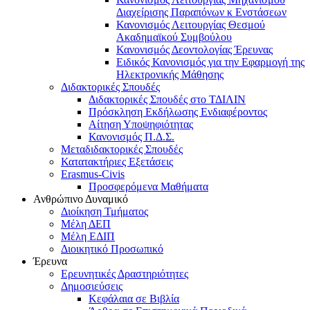
Διαχείρισης Παραπόνων κ Ενστάσεων
Κανονισμός Λειτουργίας Θεσμού
Ακαδημαϊκού Συμβούλου
Κανονισμός Δεοντολογίας Έρευνας
Ειδικός Κανονισμός για την Εφαρμογή της
Ηλεκτρονικής Μάθησης
Διδακτορικές Σπουδές
Διδακτορικές Σπουδές στο ΤΔΙΛΙΝ
Πρόσκληση Εκδήλωσης Ενδιαφέροντος
Αίτηση Υποψηφιότητας
Κανονισμός Π.Δ.Σ.
Μεταδιδακτορικές Σπουδές
Κατατακτήριες Εξετάσεις
Erasmus-Civis
Προσφερόμενα Μαθήματα
Ανθρώπινο Δυναμικό
Διοίκηση Τμήματος
Μέλη ΔΕΠ
Μέλη ΕΔΙΠ
Διοικητικό Προσωπικό
Έρευνα
Ερευνητικές Δραστηριότητες
Δημοσιεύσεις
Κεφάλαια σε Βιβλία