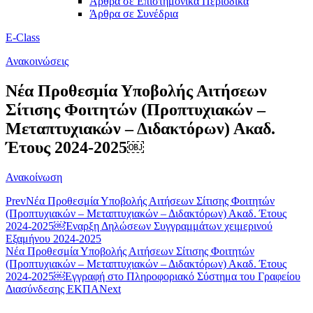
Άρθρα σε Επιστημονικά Περιοδικά
Άρθρα σε Συνέδρια
E-Class
Ανακοινώσεις
Νέα Προθεσμία Υποβολής Αιτήσεων
Σίτισης Φοιτητών (Προπτυχιακών –
Μεταπτυχιακών – Διδακτόρων) Ακαδ.
Έτους 2024-2025￼
Ανακοίνωση
Prev
Νέα Προθεσμία Υποβολής Αιτήσεων Σίτισης Φοιτητών
(Προπτυχιακών – Μεταπτυχιακών – Διδακτόρων) Ακαδ. Έτους
2024-2025￼
Έναρξη Δηλώσεων Συγγραμμάτων χειμερινού
Εξαμήνου 2024-2025
Νέα Προθεσμία Υποβολής Αιτήσεων Σίτισης Φοιτητών
(Προπτυχιακών – Μεταπτυχιακών – Διδακτόρων) Ακαδ. Έτους
2024-2025￼
Εγγραφή στο Πληροφοριακό Σύστημα του Γραφείου
Διασύνδεσης ΕΚΠΑ
Next