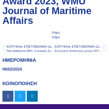
Award 2023, WMU
Journal of Maritime
Affairs
Λήψη
Λήψη
ΚΟΡΥΦΑΊΑ ΕΠΙΣΤΗΜΟΝΙΚΉ ΔΙΆΚΡΙΣΗ ΓΙΑ ΤΟ ΤΜΉΜΑ ΔΙΑΧΕΊΡΙΣΗΣ ΛΙΜΈΝΩΝ ΚΑΙ ΝΑΥΤΙΛΊΑΣ: ΚΑΤΆΚΤΗΣΗ BEST ACADEMIC PAPER AWARD 2023, WMU JOURNAL OF MARITIME AFFAIRS
ΚΟΡΥΦΑΊΑ ΕΠΙΣΤΗΜΟΝΙΚΉ ΔΙΆΚΡΙΣΗ ΓΙΑ ΤΟ ΤΜΉΜΑ ΔΙΑΧΕΊΡΙΣΗΣ ΛΙΜΈΝΩΝ ΚΑΙ ΝΑΥΤΙΛΊΑΣ: ΚΑΤΆΚΤΗΣΗ BEST ACADEMIC PAPER AWARD 2023, WMU JOURNAL OF MARITIME AFFAIRS
Νέα Μαθήματα BIPs- Ευκαιρίες Συμμετοχής Φοιτητών του ΕΚΠΑ στις Εκπαιδευτικές Δράσεις του CIVIS
Εκλογικός Κατάλογος μελών ΣΕΠ για την Εκλογή Ανάδειξης Προέδρου και Αντιπροέδρου του Τμήματος Διαχείρισης Λιμένων και Ναυτιλίας της Σχολής Ο.Π.Ε.
ΗΜΕΡΟΜΗΝΙΑ
06/02/2024
ΚΟΙΝΟΠΟΙΗΣΗ