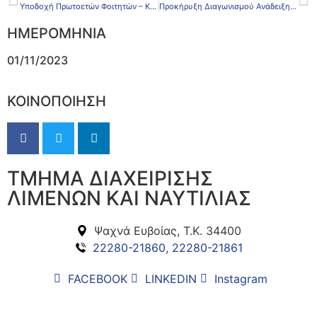
Υποδοχή Πρωτοετών Φοιτητών – Κεντρικό Κτήριο (Πανεπιστημίου 30)
Προκήρυξη Διαγωνισμού Ανάδειξης Υποτρόφων Ακαδημαϊκού Έτους 2021-2022 από τα Έσοδα Κληροδοτημάτων, που Υπάγονται στην Άμεση Διαχείριση του Υπουργείου Εθνικής Οικονομίας & Οικονομικών.
ΗΜΕΡΟΜΗΝΙΑ
01/11/2023
ΚΟΙΝΟΠΟΙΗΣΗ
ΤΜΗΜΑ ΔΙΑΧΕΙΡΙΣΗΣ
ΛΙΜΕΝΩΝ ΚΑΙ ΝΑΥΤΙΛΙΑΣ
Ψαχνά Ευβοίας, Τ.Κ. 34400
22280-21860, 22280-21861
FACEBOOK
LINKEDIN
Instagram