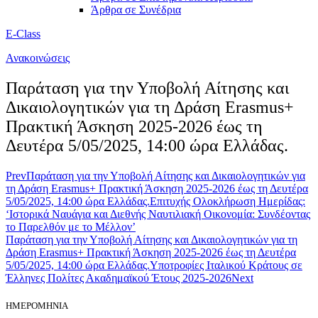
Άρθρα σε Συνέδρια
E-Class
Ανακοινώσεις
Παράταση για την Υποβολή Αίτησης και
Δικαιολογητικών για τη Δράση Erasmus+
Πρακτική Άσκηση 2025-2026 έως τη
Δευτέρα 5/05/2025, 14:00 ώρα Ελλάδας.
Prev
Παράταση για την Υποβολή Αίτησης και Δικαιολογητικών για
τη Δράση Erasmus+ Πρακτική Άσκηση 2025-2026 έως τη Δευτέρα
5/05/2025, 14:00 ώρα Ελλάδας.
Επιτυχής Ολοκλήρωση Ημερίδας:
‘Ιστορικά Ναυάγια και Διεθνής Ναυτιλιακή Οικονομία: Συνδέοντας
το Παρελθόν με το Μέλλον’
Παράταση για την Υποβολή Αίτησης και Δικαιολογητικών για τη
Δράση Erasmus+ Πρακτική Άσκηση 2025-2026 έως τη Δευτέρα
5/05/2025, 14:00 ώρα Ελλάδας.
Υποτροφίες Ιταλικού Κράτους σε
Έλληνες Πολίτες Ακαδημαϊκού Έτους 2025-2026
Next
ΗΜΕΡΟΜΗΝΙΑ