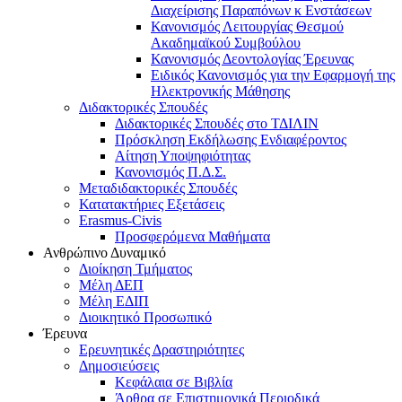
Διαχείρισης Παραπόνων κ Ενστάσεων
Κανονισμός Λειτουργίας Θεσμού
Ακαδημαϊκού Συμβούλου
Κανονισμός Δεοντολογίας Έρευνας
Ειδικός Κανονισμός για την Εφαρμογή της
Ηλεκτρονικής Μάθησης
Διδακτορικές Σπουδές
Διδακτορικές Σπουδές στο ΤΔΙΛΙΝ
Πρόσκληση Εκδήλωσης Ενδιαφέροντος
Αίτηση Υποψηφιότητας
Κανονισμός Π.Δ.Σ.
Μεταδιδακτορικές Σπουδές
Κατατακτήριες Εξετάσεις
Erasmus-Civis
Προσφερόμενα Μαθήματα
Ανθρώπινο Δυναμικό
Διοίκηση Τμήματος
Μέλη ΔΕΠ
Μέλη ΕΔΙΠ
Διοικητικό Προσωπικό
Έρευνα
Ερευνητικές Δραστηριότητες
Δημοσιεύσεις
Κεφάλαια σε Βιβλία
Άρθρα σε Επιστημονικά Περιοδικά