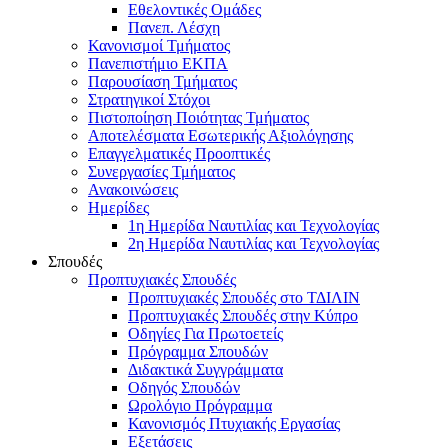
Εθελοντικές Ομάδες
Πανεπ. Λέσχη
Κανονισμοί Τμήματος
Πανεπιστήμιο ΕΚΠΑ
Παρουσίαση Τμήματος
Στρατηγικοί Στόχοι
Πιστοποίηση Ποιότητας Τμήματος
Αποτελέσματα Εσωτερικής Αξιολόγησης
Επαγγελματικές Προοπτικές
Συνεργασίες Τμήματος
Ανακοινώσεις
Ημερίδες
1η Ημερίδα Ναυτιλίας και Τεχνολογίας
2η Ημερίδα Ναυτιλίας και Τεχνολογίας
Σπουδές
Προπτυχιακές Σπουδές
Προπτυχιακές Σπουδές στο ΤΔΙΛΙΝ
Προπτυχιακές Σπουδές στην Κύπρο
Οδηγίες Για Πρωτοετείς
Πρόγραμμα Σπουδών
Διδακτικά Συγγράμματα
Οδηγός Σπουδών
Ωρολόγιο Πρόγραμμα
Κανονισμός Πτυχιακής Εργασίας
Εξετάσεις