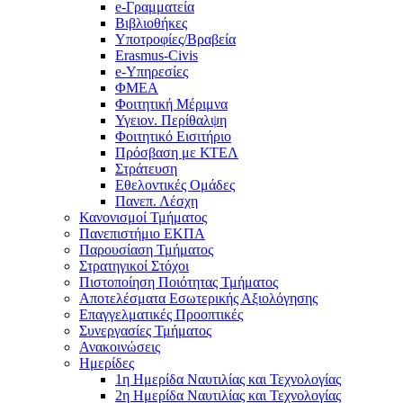
e-Γραμματεία
Βιβλιοθήκες
Υποτροφίες/Βραβεία
Erasmus-Civis
e-Υπηρεσίες
ΦΜΕΑ
Φοιτητική Μέριμνα
Υγειον. Περίθαλψη
Φοιτητικό Εισιτήριο
Πρόσβαση με ΚΤΕΛ
Στράτευση
Εθελοντικές Ομάδες
Πανεπ. Λέσχη
Κανονισμοί Τμήματος
Πανεπιστήμιο ΕΚΠΑ
Παρουσίαση Τμήματος
Στρατηγικοί Στόχοι
Πιστοποίηση Ποιότητας Τμήματος
Αποτελέσματα Εσωτερικής Αξιολόγησης
Επαγγελματικές Προοπτικές
Συνεργασίες Τμήματος
Ανακοινώσεις
Ημερίδες
1η Ημερίδα Ναυτιλίας και Τεχνολογίας
2η Ημερίδα Ναυτιλίας και Τεχνολογίας