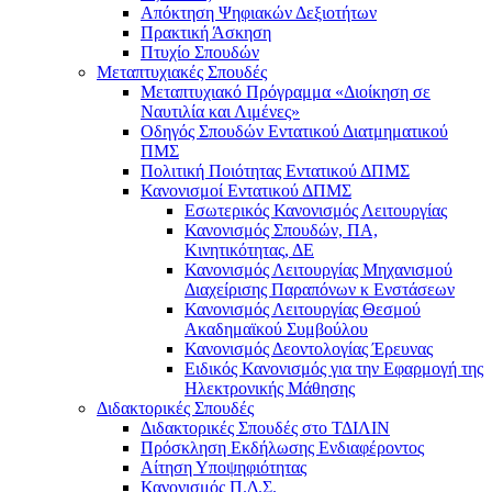
Απόκτηση Ψηφιακών Δεξιοτήτων
Πρακτική Άσκηση
Πτυχίο Σπουδών
Μεταπτυχιακές Σπουδές
Μεταπτυχιακό Πρόγραμμα «Διοίκηση σε
Ναυτιλία και Λιμένες»
Οδηγός Σπουδών Εντατικού Διατμηματικού
ΠΜΣ
Πολιτική Ποιότητας Εντατικού ΔΠΜΣ
Κανονισμοί Εντατικού ΔΠΜΣ
Εσωτερικός Κανονισμός Λειτουργίας
Κανονισμός Σπουδών, ΠΑ,
Κινητικότητας, ΔΕ
Κανονισμός Λειτουργίας Μηχανισμού
Διαχείρισης Παραπόνων κ Ενστάσεων
Κανονισμός Λειτουργίας Θεσμού
Ακαδημαϊκού Συμβούλου
Κανονισμός Δεοντολογίας Έρευνας
Ειδικός Κανονισμός για την Εφαρμογή της
Ηλεκτρονικής Μάθησης
Διδακτορικές Σπουδές
Διδακτορικές Σπουδές στο ΤΔΙΛΙΝ
Πρόσκληση Εκδήλωσης Ενδιαφέροντος
Αίτηση Υποψηφιότητας
Κανονισμός Π.Δ.Σ.