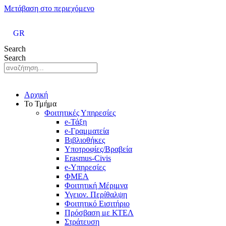
Μετάβαση στο περιεχόμενο
GR
Search
Search
Αρχική
Το Τμήμα
Φοιτητικές Υπηρεσίες
e-Τάξη
e-Γραμματεία
Βιβλιοθήκες
Υποτροφίες/Βραβεία
Erasmus-Civis
e-Υπηρεσίες
ΦΜΕΑ
Φοιτητική Μέριμνα
Υγειον. Περίθαλψη
Φοιτητικό Εισιτήριο
Πρόσβαση με ΚΤΕΛ
Στράτευση