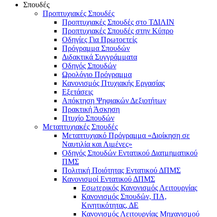
Σπουδές
Προπτυχιακές Σπουδές
Προπτυχιακές Σπουδές στο ΤΔΙΛΙΝ
Προπτυχιακές Σπουδές στην Κύπρο
Οδηγίες Για Πρωτοετείς
Πρόγραμμα Σπουδών
Διδακτικά Συγγράμματα
Οδηγός Σπουδών
Ωρολόγιο Πρόγραμμα
Κανονισμός Πτυχιακής Εργασίας
Εξετάσεις
Απόκτηση Ψηφιακών Δεξιοτήτων
Πρακτική Άσκηση
Πτυχίο Σπουδών
Μεταπτυχιακές Σπουδές
Μεταπτυχιακό Πρόγραμμα «Διοίκηση σε
Ναυτιλία και Λιμένες»
Οδηγός Σπουδών Εντατικού Διατμηματικού
ΠΜΣ
Πολιτική Ποιότητας Εντατικού ΔΠΜΣ
Κανονισμοί Εντατικού ΔΠΜΣ
Εσωτερικός Κανονισμός Λειτουργίας
Κανονισμός Σπουδών, ΠΑ,
Κινητικότητας, ΔΕ
Κανονισμός Λειτουργίας Μηχανισμού