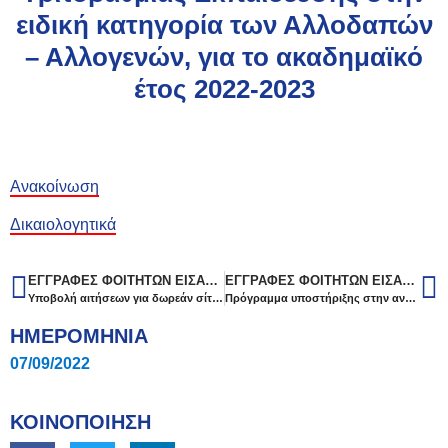
ειδική κατηγορία των Αλλοδαπών
– Αλλογενών, για το ακαδημαϊκό
έτος 2022-2023
Ανακοίνωση
Δικαιολογητικά
ΕΓΓΡΑΦΈΣ ΦΟΙΤΗΤΏΝ ΕΙΣΑΓΟΜΈΝΩΝ ΣΤΑ ΤΜΉΜΑΤΑ ΚΑΙ ΣΧΟΛΈΣ ΤΗΣ ΤΡΙΤΟΒΆΘΜΙΑΣ ΕΚΠΑΊΔΕΥΣΗΣ ΣΤΗΝ ΕΙΔΙΚΉ ΚΑΤΗΓΟΡΊΑ ΤΩΝ ΑΛΛΟΔΑΠΏΝ – ΑΛΛΟΓΕΝΏΝ, ΓΙΑ ΤΟ ΑΚΑΔΗΜΑΪΚΌ ΈΤΟΣ 2022-2023
ΕΓΓΡΑΦΈΣ ΦΟΙΤΗΤΏΝ ΕΙΣΑΓΟΜΈΝΩΝ ΣΤΑ ΤΜΉΜΑΤΑ ΚΑΙ ΣΧΟΛΈΣ ΤΗΣ ΤΡΙΤΟΒΆΘΜΙΑΣ ΕΚΠΑΊΔΕΥΣΗΣ ΣΤΗΝ ΕΙΔΙΚΉ ΚΑΤΗΓΟΡΊΑ ΤΩΝ ΑΛΛΟΔΑΠΏΝ – ΑΛΛΟΓΕΝΏΝ, ΓΙΑ ΤΟ ΑΚΑΔΗΜΑΪΚΌ ΈΤΟΣ 2022-2023
Υποβολή αιτήσεων για δωρεάν σίτιση
Πρόγραμμα υποστήριξης στην ανάπτυξη επιχειρηματικών ιδεών (Αρχιμήδης – ΕΚΠΑ)
ΗΜΕΡΟΜΗΝΙΑ
07/09/2022
ΚΟΙΝΟΠΟΙΗΣΗ