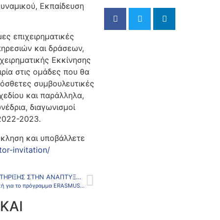
υναμικού, Εκπαίδευση
ες επιχειρηματικές
πηρεσιών και δράσεων,
χειρηματικής Εκκίνησης
ιρία στις ομάδες που θα
πρόσθετες συμβουλευτικές
χεδίου και παράλληλα,
νέδρια, διαγωνισμοί
2022-2023.
σκληση και υποβάλλετε
or-invitation/
ΠΡΌΓΡΑΜΜΑ ΥΠΟΣΤΉΡΙΞΗΣ ΣΤΗΝ ΑΝΆΠΤΥΞΗ ΕΠΙΧΕΙΡΗΜΑΤΙΚΏΝ ΙΔΕΏΝ (ΑΡΧΙΜΉΔΗΣ – ΕΚΠΑ)
Μαθήματα στην Αγγλική για το πρόγραμμα ERASMUS+ και CIVIS
ΚΑΙ