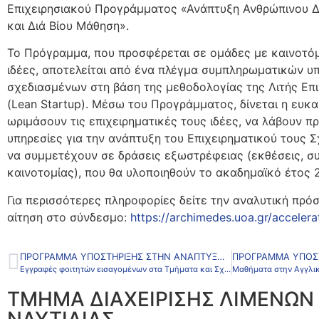
Επιχειρησιακού Προγράμματος «Ανάπτυξη Ανθρώπινου Δ
και Διά Βίου Μάθηση».
Το Πρόγραμμα, που προσφέρεται σε ομάδες με καινοτόμ
ιδέες, αποτελείται από ένα πλέγμα συμπληρωματικών υ
σχεδιασμένων στη βάση της μεθοδολογίας της Λιτής Επι
(Lean Startup). Μέσω του Προγράμματος, δίνεται η ευκα
ωριμάσουν τις επιχειρηματικές τους ιδέες, να λάβουν 
υπηρεσίες για την ανάπτυξη του Επιχειρηματικού τους Σ
να συμμετέχουν σε δράσεις εξωστρέφειας (εκθέσεις, συ
καινοτομίας), που θα υλοποιηθούν το ακαδημαϊκό έτος 
Για περισσότερες πληροφορίες δείτε την αναλυτική πρό
αίτηση στο σύνδεσμο:
https://archimedes.uoa.gr/accelerat
ΠΡΌΓΡΑΜΜΑ ΥΠΟΣΤΉΡΙΞΗΣ ΣΤΗΝ ΑΝΆΠΤΥΞΗ ΕΠΙΧΕΙΡΗΜΑΤΙΚΏΝ ΙΔΕΏΝ (ΑΡΧΙΜΉΔΗΣ – ΕΚΠΑ)
Εγγραφές φοιτητών εισαγομένων στα Τμήματα και Σχολές της Τριτοβάθμιας Εκπαίδευσης στην ειδική κατηγορία των Αλλοδαπών – Αλλογενών, για το ακαδημαϊκό έτος 2022-2023
ΤΜΗΜΑ ΔΙΑΧΕΙΡΙΣΗΣ ΛΙΜΕΝΩΝ 